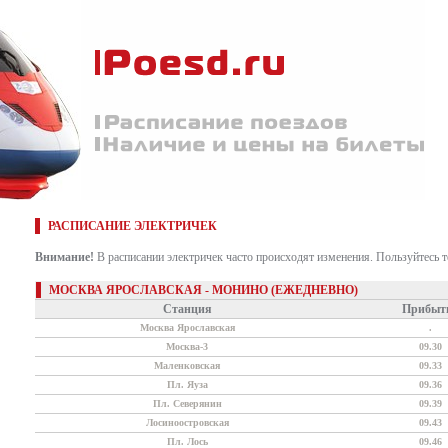
РАСПИСАНИЕ ЭЛЕКТРИЧЕК
Внимание!
В расписании электричек часто происходят изменения. Пользуйтесь 
МОСКВА ЯРОСЛАВСКАЯ - МОНИНО (ЕЖЕДНЕВНО)
Станция
Прибыт
Москва Ярославская
.
Москва-3
09.30
Маленковская
09.33
Пл. Яуза
09.36
Пл. Северянин
09.39
Лосиноостровская
09.43
Пл. Лось
09.46