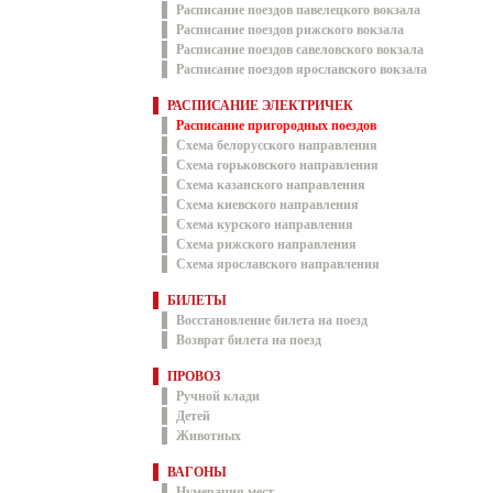
Расписание поездов павелецкого вокзала
Расписание поездов рижского вокзала
Расписание поездов савеловского вокзала
Расписание поездов ярославского вокзала
РАСПИСАНИЕ ЭЛЕКТРИЧЕК
Расписание пригородных поездов
Схема белорусского направления
Схема горьковского направления
Схема казанского направления
Схема киевского направления
Схема курского направления
Схема рижского направления
Схема ярославского направления
БИЛЕТЫ
Восстановление билета на поезд
Возврат билета на поезд
ПРОВОЗ
Ручной клади
Детей
Животных
ВАГОНЫ
Нумерация мест