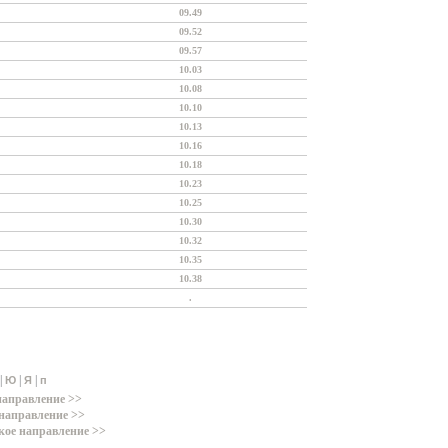
09.49
09.52
09.57
10.03
10.08
10.10
10.13
10.16
10.18
10.23
10.25
10.30
10.32
10.35
10.38
.
|
|
|
Ю
Я
п
направление >>
направление >>
кое направление >>