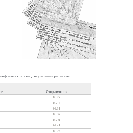
телефонами вокзалов для уточнения расписания.
ие
Отправление
09.25
09.31
09.34
09.36
09.39
09.44
09.47