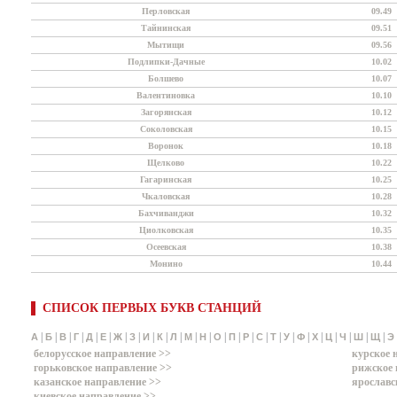
Перловская
09.49
Тайнинская
09.51
Мытищи
09.56
Подлипки-Дачные
10.02
Болшево
10.07
Валентиновка
10.10
Загорянская
10.12
Соколовская
10.15
Воронок
10.18
Щелково
10.22
Гагаринская
10.25
Чкаловская
10.28
Бахчиванджи
10.32
Циолковская
10.35
Осеевская
10.38
Монино
10.44
СПИСОК ПЕРВЫХ БУКВ СТАНЦИЙ
|
|
|
|
|
|
|
|
|
|
|
|
|
|
|
|
|
|
|
|
|
|
|
|
|
А
Б
В
Г
Д
Е
Ж
З
И
К
Л
М
Н
О
П
Р
С
Т
У
Ф
Х
Ц
Ч
Ш
Щ
Э
белорусское направление >>
курское 
горьковское направление >>
рижское 
казанское направление >>
ярославс
киевское направление >>