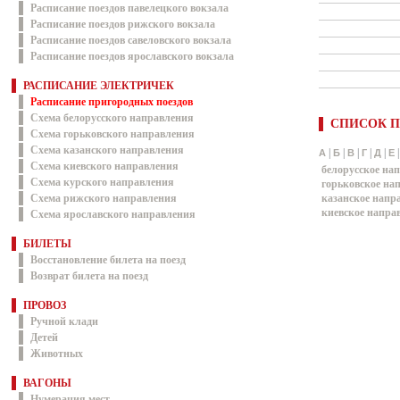
Расписание поездов павелецкого вокзала
Расписание поездов рижского вокзала
Расписание поездов савеловского вокзала
Расписание поездов ярославского вокзала
РАСПИСАНИЕ ЭЛЕКТРИЧЕК
Расписание пригородных поездов
Схема белорусского направления
СПИСОК П
Схема горьковского направления
Схема казанского направления
|
|
|
|
|
А
Б
В
Г
Д
Е
Схема киевского направления
белорусское на
Схема курского направления
горьковское на
Схема рижского направления
казанское напр
киевское напра
Схема ярославского направления
БИЛЕТЫ
Восстановление билета на поезд
Возврат билета на поезд
ПРОВОЗ
Ручной клади
Детей
Животных
ВАГОНЫ
Нумерация мест