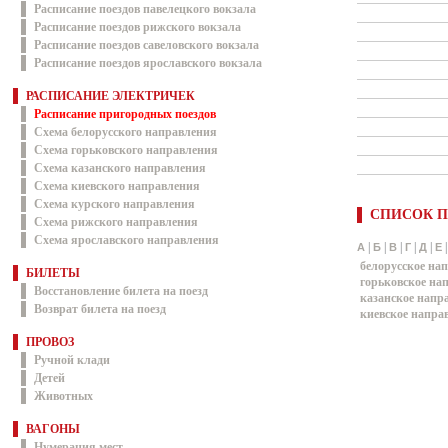
Расписание поездов павелецкого вокзала
Расписание поездов рижского вокзала
Расписание поездов савеловского вокзала
Расписание поездов ярославского вокзала
РАСПИСАНИЕ ЭЛЕКТРИЧЕК
Расписание пригородных поездов
Схема белорусского направления
Схема горьковского направления
Схема казанского направления
Схема киевского направления
Схема курского направления
СПИСОК П
Схема рижского направления
Схема ярославского направления
|
|
|
|
|
А
Б
В
Г
Д
Е
белорусское на
БИЛЕТЫ
горьковское на
Восстановление билета на поезд
казанское напр
Возврат билета на поезд
киевское напра
ПРОВОЗ
Ручной клади
Детей
Животных
ВАГОНЫ
Нумерация мест