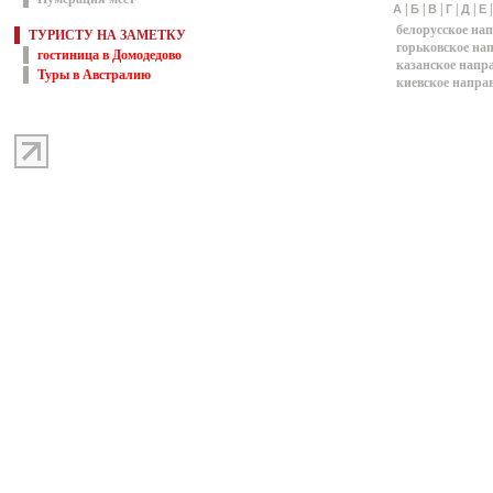
|
|
|
|
|
А
Б
В
Г
Д
Е
белорусское на
ТУРИСТУ НА ЗАМЕТКУ
горьковское на
гостиница в Домодедово
казанское напр
Туры в Австралию
киевское напра