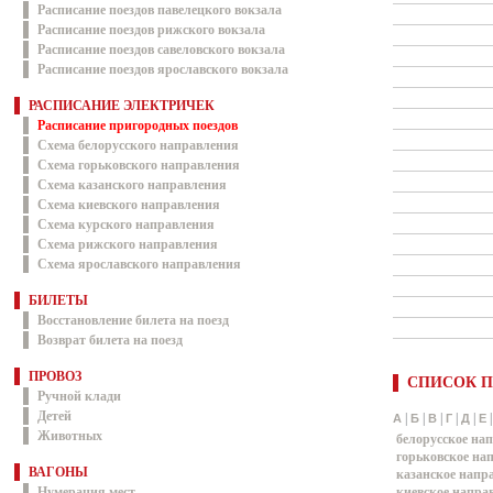
Расписание поездов павелецкого вокзала
Расписание поездов рижского вокзала
Расписание поездов савеловского вокзала
Расписание поездов ярославского вокзала
РАСПИСАНИЕ ЭЛЕКТРИЧЕК
Расписание пригородных поездов
Схема белорусского направления
Схема горьковского направления
Схема казанского направления
Схема киевского направления
Схема курского направления
Схема рижского направления
Схема ярославского направления
БИЛЕТЫ
Восстановление билета на поезд
Возврат билета на поезд
ПРОВОЗ
СПИСОК П
Ручной клади
Детей
|
|
|
|
|
А
Б
В
Г
Д
Е
Животных
белорусское на
горьковское на
ВАГОНЫ
казанское напр
Нумерация мест
киевское напра