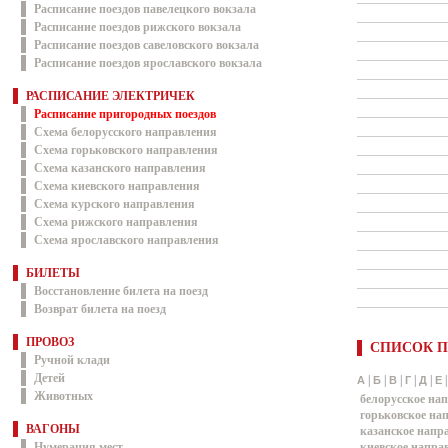
Расписание поездов павелецкого вокзала
Расписание поездов рижского вокзала
Расписание поездов савеловского вокзала
Расписание поездов ярославского вокзала
РАСПИСАНИЕ ЭЛЕКТРИЧЕК
Расписание пригородных поездов
Схема белорусского направления
Схема горьковского направления
Схема казанского направления
Схема киевского направления
Схема курского направления
Схема рижского направления
Схема ярославского направления
БИЛЕТЫ
Восстановление билета на поезд
Возврат билета на поезд
ПРОВОЗ
СПИСОК П
Ручной клади
Детей
|
|
|
|
|
А
Б
В
Г
Д
Е
Животных
белорусское на
горьковское на
ВАГОНЫ
казанское напр
Нумерация мест
киевское напра