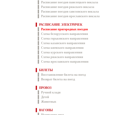
Расписание поездов павелецкого вокзала
Расписание поездов рижского вокзала
Расписание поездов савеловского вокзала
Расписание поездов ярославского вокзала
РАСПИСАНИЕ ЭЛЕКТРИЧЕК
Расписание пригородных поездов
Схема белорусского направления
Схема горьковского направления
Схема казанского направления
Схема киевского направления
Схема курского направления
Схема рижского направления
Схема ярославского направления
БИЛЕТЫ
Восстановление билета на поезд
Возврат билета на поезд
ПРОВОЗ
Ручной клади
Детей
Животных
ВАГОНЫ
Нумерация мест