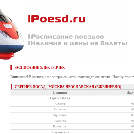
РАСПИСАНИЕ ЭЛЕКТРИЧЕК
Внимание!
В расписании электричек часто происходят изменения. Пользуйтесь 
СЕРГИЕВ ПОСАД - МОСКВА ЯРОСЛАВСКАЯ (ЕЖЕДНЕВНО)
Станция
При
Сергиев Посад
Семхоз
0
Хотьково
0
Абрамцево
0
Радонеж
0
Калистово
0
Ашукинская
0