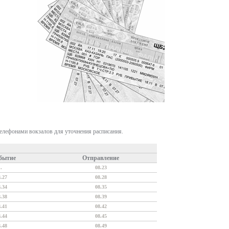
телефонами вокзалов для уточнения расписания.
бытие
Отправление
.
08.23
8.27
08.28
8.34
08.35
8.38
08.39
8.41
08.42
8.44
08.45
8.48
08.49