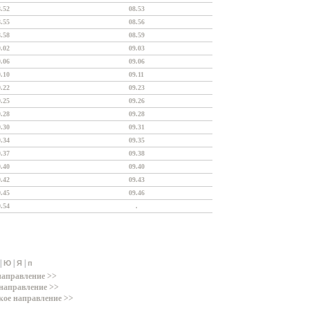
8.52
08.53
8.55
08.56
8.58
08.59
9.02
09.03
9.06
09.06
9.10
09.11
9.22
09.23
9.25
09.26
9.28
09.28
9.30
09.31
9.34
09.35
9.37
09.38
9.40
09.40
9.42
09.43
9.45
09.46
9.54
.
|
|
|
Ю
Я
п
направление >>
направление >>
кое направление >>