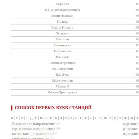
Софрино
0
Пл. 43 км (Ярославское)
0
Зеленоградская
0
Правда
0
Заветы Ильича
0
Пушкино
0
Мытищи
0
Тайнинская
0
Перловская
0
Пл. Лось
0
Лосиноостровская
0
Пл. Северянин
0
Пл. Яуза
0
Маленковская
0
Москва-3
0
Москва Ярославская
0
СПИСОК ПЕРВЫХ БУКВ СТАНЦИЙ
|
|
|
|
|
|
|
|
|
|
|
|
|
|
|
|
|
|
|
|
|
|
|
|
|
А
Б
В
Г
Д
Е
Ж
З
И
К
Л
М
Н
О
П
Р
С
Т
У
Ф
Х
Ц
Ч
Ш
Щ
Э
белорусское направление >>
курское 
горьковское направление >>
рижское 
казанское направление >>
ярославс
киевское направление >>