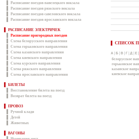
Расписание поездов павелецкого вокзала
Расписание поездов рижского вокзала
Расписание поездов савеловского вокзала
Расписание поездов ярославского вокзала
РАСПИСАНИЕ ЭЛЕКТРИЧЕК
Расписание пригородных поездов
Схема белорусского направления
СПИСОК П
Схема горьковского направления
Схема казанского направления
|
|
|
|
|
А
Б
В
Г
Д
Е
Схема киевского направления
белорусское на
Схема курского направления
горьковское на
Схема рижского направления
казанское напр
киевское напра
Схема ярославского направления
БИЛЕТЫ
Восстановление билета на поезд
Возврат билета на поезд
ПРОВОЗ
Ручной клади
Детей
Животных
ВАГОНЫ
Нумерация мест