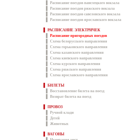
Расписание поездов павелецкого вокзала
Расписание поездов рижского вокзала
Расписание поездов савеловского вокзала
Расписание поездов ярославского вокзала
РАСПИСАНИЕ ЭЛЕКТРИЧЕК
Расписание пригородных поездов
Схема белорусского направления
Схема горьковского направления
Схема казанского направления
Схема киевского направления
Схема курского направления
Схема рижского направления
Схема ярославского направления
БИЛЕТЫ
Восстановление билета на поезд
Возврат билета на поезд
ПРОВОЗ
Ручной клади
Детей
Животных
ВАГОНЫ
Нумерация мест