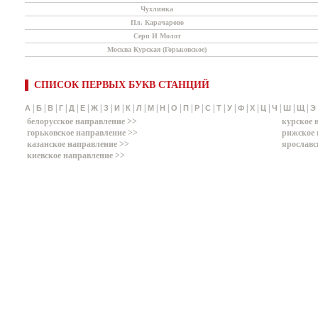
Чухлинка
Пл. Карачарово
Серп И Молот
Москва Курская (Горьковское)
СПИСОК ПЕРВЫХ БУКВ СТАНЦИЙ
|
|
|
|
|
|
|
|
|
|
|
|
|
|
|
|
|
|
|
|
|
|
|
|
|
А
Б
В
Г
Д
Е
Ж
З
И
К
Л
М
Н
О
П
Р
С
Т
У
Ф
Х
Ц
Ч
Ш
Щ
Э
белорусское направление >>
курское 
горьковское направление >>
рижское 
казанское направление >>
ярославс
киевское направление >>