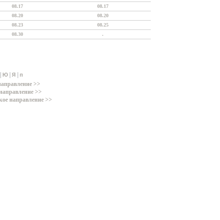
08.17
08.17
08.20
08.20
08.23
08.25
08.30
.
|
|
|
Ю
Я
п
направление >>
направление >>
кое направление >>