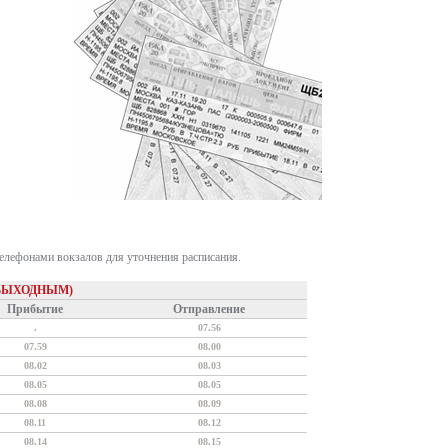
телефонами вокзалов для уточнения расписания.
 ВЫХОДНЫМ)
Прибытие
Отправление
.
07.56
07.59
08.00
08.02
08.03
08.05
08.05
08.08
08.09
08.11
08.12
08.14
08.15