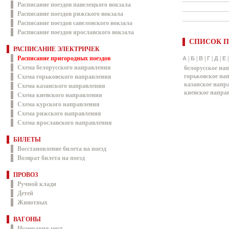
Расписание поездов павелецкого вокзала
Расписание поездов рижского вокзала
Расписание поездов савеловского вокзала
Расписание поездов ярославского вокзала
СПИСОК П
РАСПИСАНИЕ ЭЛЕКТРИЧЕК
Расписание пригородных поездов
|
|
|
|
|
А
Б
В
Г
Д
Е
Схема белорусского направления
белорусское на
горьковское на
Схема горьковского направления
казанское напр
Схема казанского направления
киевское напра
Схема киевского направления
Схема курского направления
Схема рижского направления
Схема ярославского направления
БИЛЕТЫ
Восстановление билета на поезд
Возврат билета на поезд
ПРОВОЗ
Ручной клади
Детей
Животных
ВАГОНЫ
Нумерация мест