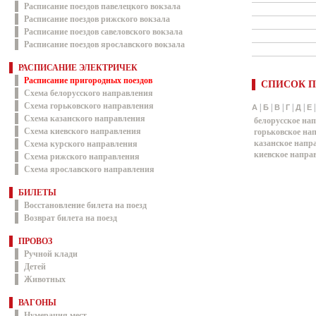
Расписание поездов павелецкого вокзала
Расписание поездов рижского вокзала
Расписание поездов савеловского вокзала
Расписание поездов ярославского вокзала
РАСПИСАНИЕ ЭЛЕКТРИЧЕК
Расписание пригородных поездов
СПИСОК П
Схема белорусского направления
Схема горьковского направления
|
|
|
|
|
А
Б
В
Г
Д
Е
Схема казанского направления
белорусское на
Схема киевского направления
горьковское на
казанское напр
Схема курского направления
киевское напра
Схема рижского направления
Схема ярославского направления
БИЛЕТЫ
Восстановление билета на поезд
Возврат билета на поезд
ПРОВОЗ
Ручной клади
Детей
Животных
ВАГОНЫ
Нумерация мест