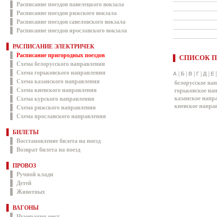
Расписание поездов павелецкого вокзала
Расписание поездов рижского вокзала
Расписание поездов савеловского вокзала
Расписание поездов ярославского вокзала
РАСПИСАНИЕ ЭЛЕКТРИЧЕК
Расписание пригородных поездов
СПИСОК П
Схема белорусского направления
Схема горьковского направления
|
|
|
|
|
А
Б
В
Г
Д
Е
Схема казанского направления
белорусское на
Схема киевского направления
горьковское на
казанское напр
Схема курского направления
киевское напра
Схема рижского направления
Схема ярославского направления
БИЛЕТЫ
Восстановление билета на поезд
Возврат билета на поезд
ПРОВОЗ
Ручной клади
Детей
Животных
ВАГОНЫ
Нумерация мест