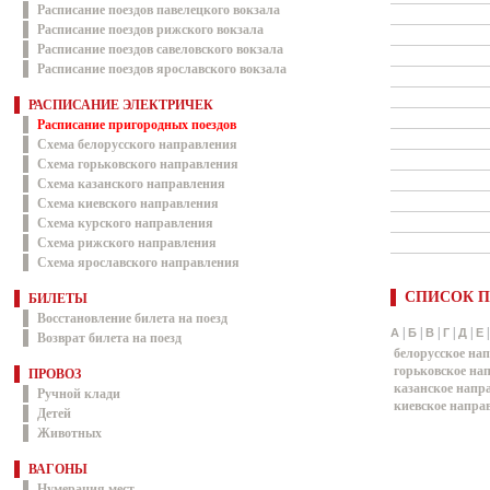
Расписание поездов павелецкого вокзала
Расписание поездов рижского вокзала
Расписание поездов савеловского вокзала
Расписание поездов ярославского вокзала
РАСПИСАНИЕ ЭЛЕКТРИЧЕК
Расписание пригородных поездов
Схема белорусского направления
Схема горьковского направления
Схема казанского направления
Схема киевского направления
Схема курского направления
Схема рижского направления
Схема ярославского направления
СПИСОК П
БИЛЕТЫ
Восстановление билета на поезд
|
|
|
|
|
А
Б
В
Г
Д
Е
Возврат билета на поезд
белорусское на
горьковское на
ПРОВОЗ
казанское напр
Ручной клади
киевское напра
Детей
Животных
ВАГОНЫ
Нумерация мест