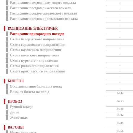
Расписание поездов павелецкого вокзала
.
Расписание поездов рижского вокзала
.
Расписание поездов савеловского вокзала
.
Расписание поездов ярославского вокзала
.
.
РАСПИСАНИЕ ЭЛЕКТРИЧЕК
.
Расписание пригородных поездов
.
Схема белорусского направления
.
Схема горьковского направления
.
Схема казанского направления
.
Схема киевского направления
.
Схема курского направления
.
Схема рижского направления
.
Схема ярославского направления
.
БИЛЕТЫ
.
Восстановление билета на поезд
.
Возврат билета на поезд
04.44
ПРОВОЗ
04.53
Ручной клади
05.30
Детей
05.42
Животных
05.49
ВАГОНЫ
05.56
Нумерация мест