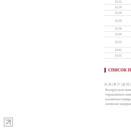
21.52
21.59
22.18
22.26
22.36
22.46
22.55
23.01
23.22
СПИСОК П
|
|
|
|
|
А
Б
В
Г
Д
Е
белорусское на
горьковское на
казанское напр
киевское напра