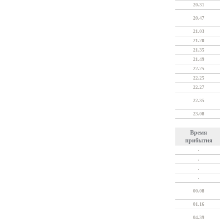
20.31
20.47
21.03
21.20
21.35
21.49
22.25
22.25
22.27
22.35
23.08
Время
прибытия
.
.
.
.
00.08
01.16
04.39