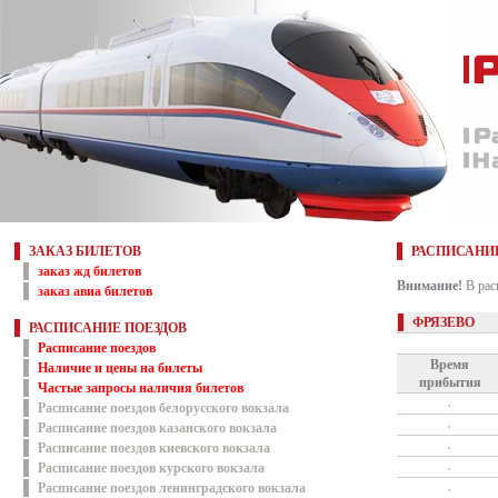
ЗАКАЗ БИЛЕТОВ
РАСПИСАНИ
заказ жд билетов
Внимание!
В рас
заказ авиа билетов
ФРЯЗЕВО
РАСПИСАНИЕ ПОЕЗДОВ
Расписание поездов
Время
Наличие и цены на билеты
прибытия
Частые запросы наличия билетов
.
Расписание поездов белорусского вокзала
.
Расписание поездов казанского вокзала
.
Расписание поездов киевского вокзала
Расписание поездов курского вокзала
.
Расписание поездов ленинградского вокзала
.