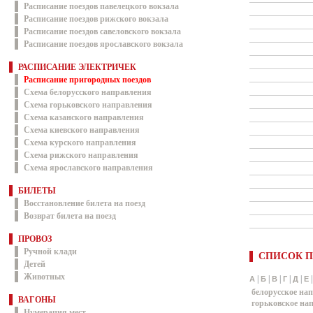
Расписание поездов павелецкого вокзала
Расписание поездов рижского вокзала
Расписание поездов савеловского вокзала
Расписание поездов ярославского вокзала
РАСПИСАНИЕ ЭЛЕКТРИЧЕК
Расписание пригородных поездов
Схема белорусского направления
Схема горьковского направления
Схема казанского направления
Схема киевского направления
Схема курского направления
Схема рижского направления
Схема ярославского направления
БИЛЕТЫ
Восстановление билета на поезд
Возврат билета на поезд
ПРОВОЗ
Ручной клади
СПИСОК П
Детей
Животных
|
|
|
|
|
А
Б
В
Г
Д
Е
белорусское на
ВАГОНЫ
горьковское на
Нумерация мест