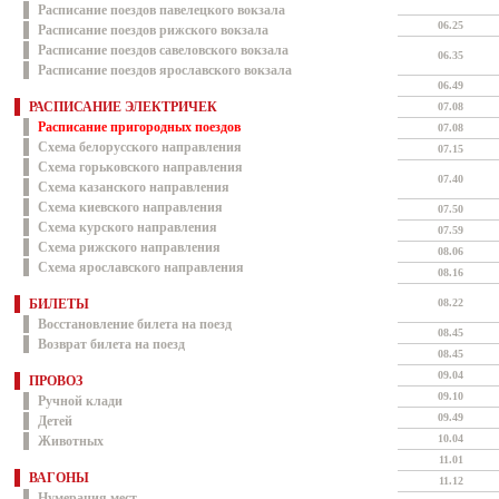
Расписание поездов павелецкого вокзала
06.25
Расписание поездов рижского вокзала
Расписание поездов савеловского вокзала
06.35
Расписание поездов ярославского вокзала
06.49
РАСПИСАНИЕ ЭЛЕКТРИЧЕК
07.08
Расписание пригородных поездов
07.08
Схема белорусского направления
07.15
Схема горьковского направления
07.40
Схема казанского направления
Схема киевского направления
07.50
Схема курского направления
07.59
Схема рижского направления
08.06
Схема ярославского направления
08.16
БИЛЕТЫ
08.22
Восстановление билета на поезд
08.45
Возврат билета на поезд
08.45
09.04
ПРОВОЗ
09.10
Ручной клади
09.49
Детей
10.04
Животных
11.01
ВАГОНЫ
11.12
Нумерация мест