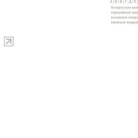
|
|
|
|
|
А
Б
В
Г
Д
Е
белорусское на
горьковское на
казанское напр
киевское напра