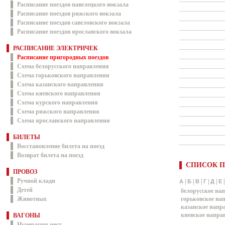
Расписание поездов павелецкого вокзала
Расписание поездов рижского вокзала
Расписание поездов савеловского вокзала
Расписание поездов ярославского вокзала
РАСПИСАНИЕ ЭЛЕКТРИЧЕК
Расписание пригородных поездов
Схема белорусского направления
Схема горьковского направления
Схема казанского направления
Схема киевского направления
Схема курского направления
Схема рижского направления
Схема ярославского направления
БИЛЕТЫ
Восстановление билета на поезд
Возврат билета на поезд
СПИСОК П
ПРОВОЗ
Ручной клади
|
|
|
|
|
А
Б
В
Г
Д
Е
Детей
белорусское на
Животных
горьковское на
казанское напр
киевское напра
ВАГОНЫ
Нумерация мест