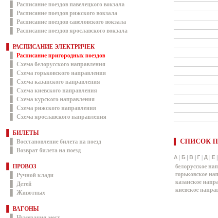
Расписание поездов павелецкого вокзала
Расписание поездов рижского вокзала
Расписание поездов савеловского вокзала
Расписание поездов ярославского вокзала
РАСПИСАНИЕ ЭЛЕКТРИЧЕК
Расписание пригородных поездов
Схема белорусского направления
Схема горьковского направления
Схема казанского направления
Схема киевского направления
Схема курского направления
Схема рижского направления
Схема ярославского направления
БИЛЕТЫ
СПИСОК П
Восстановление билета на поезд
Возврат билета на поезд
|
|
|
|
|
А
Б
В
Г
Д
Е
ПРОВОЗ
белорусское на
горьковское на
Ручной клади
казанское напр
Детей
киевское напра
Животных
ВАГОНЫ
Нумерация мест