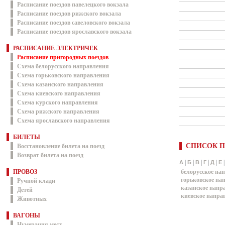
Расписание поездов павелецкого вокзала
Расписание поездов рижского вокзала
Расписание поездов савеловского вокзала
Расписание поездов ярославского вокзала
РАСПИСАНИЕ ЭЛЕКТРИЧЕК
Расписание пригородных поездов
Схема белорусского направления
Схема горьковского направления
Схема казанского направления
Схема киевского направления
Схема курского направления
Схема рижского направления
Схема ярославского направления
БИЛЕТЫ
СПИСОК П
Восстановление билета на поезд
Возврат билета на поезд
|
|
|
|
|
А
Б
В
Г
Д
Е
ПРОВОЗ
белорусское на
горьковское на
Ручной клади
казанское напр
Детей
киевское напра
Животных
ВАГОНЫ
Нумерация мест