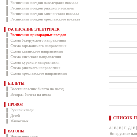
Расписание поездов павелецкого вокзала
Расписание поездов рижского вокзала
Расписание поездов савеловского вокзала
Расписание поездов ярославского вокзала
РАСПИСАНИЕ ЭЛЕКТРИЧЕК
Расписание пригородных поездов
Схема белорусского направления
Схема горьковского направления
Схема казанского направления
Схема киевского направления
Схема курского направления
Схема рижского направления
Схема ярославского направления
БИЛЕТЫ
Восстановление билета на поезд
Возврат билета на поезд
ПРОВОЗ
Ручной клади
Детей
СПИСОК П
Животных
|
|
|
|
|
А
Б
В
Г
Д
Е
ВАГОНЫ
белорусское на
Нумерация мест