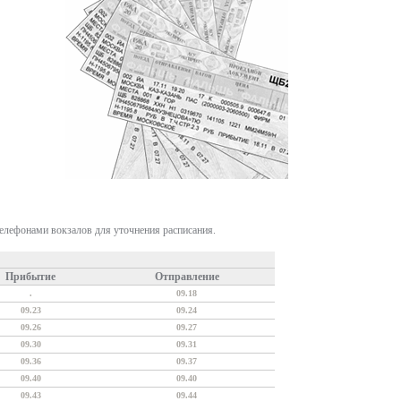
телефонами вокзалов для уточнения расписания.
Прибытие
Отправление
.
09.18
09.23
09.24
09.26
09.27
09.30
09.31
09.36
09.37
09.40
09.40
09.43
09.44