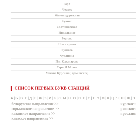
Заря
Черное
Железнодорожная
Кучино
Салтыковская
Никольское
Реутово
Новогиреево
Кусково
Чухлинка
Пл. Карачарово
Серп И Молот
Москва Курская (Горьковское)
СПИСОК ПЕРВЫХ БУКВ СТАНЦИЙ
|
|
|
|
|
|
|
|
|
|
|
|
|
|
|
|
|
|
|
|
|
|
|
|
|
А
Б
В
Г
Д
Е
Ж
З
И
К
Л
М
Н
О
П
Р
С
Т
У
Ф
Х
Ц
Ч
Ш
Щ
Э
белорусское направление >>
курское 
горьковское направление >>
рижское 
казанское направление >>
ярославс
киевское направление >>