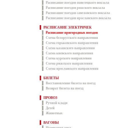
Расписание поездов павелецкого вокзала
Расписание поездов рижского вокзала
Расписание поездов савеловского вокзала
Расписание поездов ярославского вокзала
РАСПИСАНИЕ ЭЛЕКТРИЧЕК
Расписание пригородных поездов
Схема белорусского направления
Схема горьковского направления
Схема казанского направления
Схема киевского направления
Схема курского направления
Схема рижского направления
Схема ярославского направления
БИЛЕТЫ
Восстановление билета на поезд
Возврат билета на поезд
ПРОВОЗ
Ручной клади
Детей
Животных
ВАГОНЫ
Нумерация мест