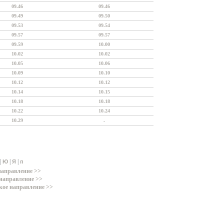
09.46
09.46
09.49
09.50
09.53
09.54
09.57
09.57
09.59
10.00
10.02
10.02
10.05
10.06
10.09
10.10
10.12
10.12
10.14
10.15
10.18
10.18
10.22
10.24
10.29
.
|
|
|
Ю
Я
п
направление >>
направление >>
кое направление >>