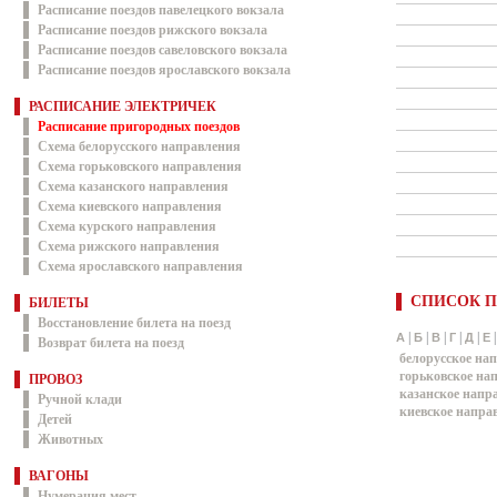
Расписание поездов павелецкого вокзала
Расписание поездов рижского вокзала
Расписание поездов савеловского вокзала
Расписание поездов ярославского вокзала
РАСПИСАНИЕ ЭЛЕКТРИЧЕК
Расписание пригородных поездов
Схема белорусского направления
Схема горьковского направления
Схема казанского направления
Схема киевского направления
Схема курского направления
Схема рижского направления
Схема ярославского направления
СПИСОК П
БИЛЕТЫ
Восстановление билета на поезд
|
|
|
|
|
А
Б
В
Г
Д
Е
Возврат билета на поезд
белорусское на
горьковское на
ПРОВОЗ
казанское напр
Ручной клади
киевское напра
Детей
Животных
ВАГОНЫ
Нумерация мест