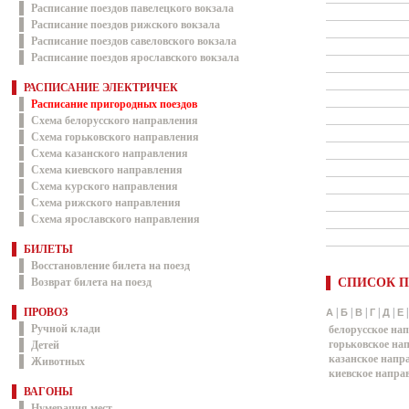
Расписание поездов павелецкого вокзала
Расписание поездов рижского вокзала
Расписание поездов савеловского вокзала
Расписание поездов ярославского вокзала
РАСПИСАНИЕ ЭЛЕКТРИЧЕК
Расписание пригородных поездов
Схема белорусского направления
Схема горьковского направления
Схема казанского направления
Схема киевского направления
Схема курского направления
Схема рижского направления
Схема ярославского направления
БИЛЕТЫ
Восстановление билета на поезд
Возврат билета на поезд
СПИСОК П
ПРОВОЗ
|
|
|
|
|
А
Б
В
Г
Д
Е
Ручной клади
белорусское на
горьковское на
Детей
казанское напр
Животных
киевское напра
ВАГОНЫ
Нумерация мест