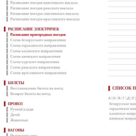
Расписание поездов павелецкого вокзала
Расписание поездов рижского вокзала
Расписание поездов савеловского вокзала
Расписание поездов ярославского вокзала
РАСПИСАНИЕ ЭЛЕКТРИЧЕК
Расписание пригородных поездов
Схема белорусского направления
Схема горьковского направления
Схема казанского направления
Схема киевского направления
Схема курского направления
Схема рижского направления
Схема ярославского направления
БИЛЕТЫ
СПИСОК П
Восстановление билета на поезд
Возврат билета на поезд
|
|
|
|
|
А
Б
В
Г
Д
Е
ПРОВОЗ
белорусское на
горьковское на
Ручной клади
казанское напр
Детей
киевское напра
Животных
ВАГОНЫ
Нумерация мест