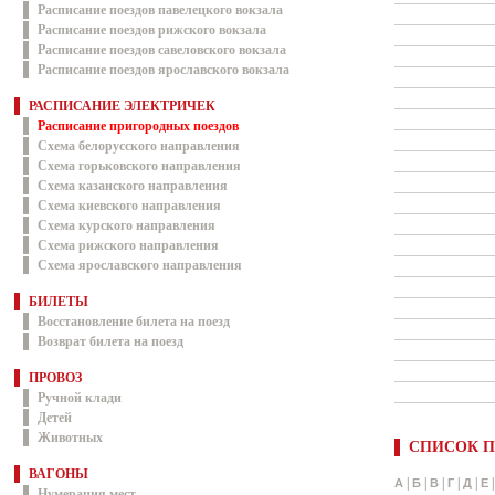
Расписание поездов павелецкого вокзала
Расписание поездов рижского вокзала
Расписание поездов савеловского вокзала
Расписание поездов ярославского вокзала
РАСПИСАНИЕ ЭЛЕКТРИЧЕК
Расписание пригородных поездов
Схема белорусского направления
Схема горьковского направления
Схема казанского направления
Схема киевского направления
Схема курского направления
Схема рижского направления
Схема ярославского направления
БИЛЕТЫ
Восстановление билета на поезд
Возврат билета на поезд
ПРОВОЗ
Ручной клади
Детей
Животных
СПИСОК П
ВАГОНЫ
|
|
|
|
|
А
Б
В
Г
Д
Е
Нумерация мест