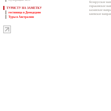
белорусское на
горьковское на
ТУРИСТУ НА ЗАМЕТКУ
казанское напр
гостиница в Домодедово
киевское напра
Туры в Австралию