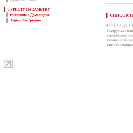
ТУРИСТУ НА ЗАМЕТКУ
гостиница в Домодедово
СПИСОК П
Туры в Австралию
|
|
|
|
|
А
Б
В
Г
Д
Е
белорусское на
горьковское на
казанское напр
киевское напра