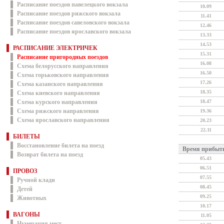
Расписание поездов павелецкого вокзала
10.09
Расписание поездов рижского вокзала
11.41
Расписание поездов савеловского вокзала
12.46
Расписание поездов ярославского вокзала
13.33
14.53
РАСПИСАНИЕ ЭЛЕКТРИЧЕК
15.31
Расписание пригородных поездов
16.08
Схема белорусского направления
16.50
Схема горьковского направления
17.26
Схема казанского направления
18.35
Схема киевского направления
Схема курского направления
18.47
Схема рижского направления
19.36
Схема ярославского направления
20.23
22.11
БИЛЕТЫ
Восстановление билета на поезд
Время прибыт
Возврат билета на поезд
05.43
06.51
ПРОВОЗ
07.55
Ручной клади
08.45
Детей
09.25
Животных
10.17
ВАГОНЫ
11.05
Нумерация мест