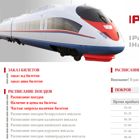
ЗАКАЗ БИЛЕТОВ
РАСПИСАНИ
заказ жд билетов
Внимание!
В рас
заказ авиа билетов
ПОКРОВ
РАСПИСАНИЕ ПОЕЗДОВ
Расписание поездов
Время прибыт
Наличие и цены на билеты
04.46
Частые запросы наличия билетов
Расписание поездов белорусского вокзала
05.29
Расписание поездов казанского вокзала
06.30
Расписание поездов киевского вокзала
07.08
Расписание поездов курского вокзала
07.46
Расписание поездов ленинградского вокзала
08.46