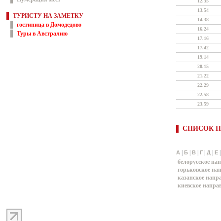
12.35
13.54
ТУРИСТУ НА ЗАМЕТКУ
14.38
гостиница в Домодедово
16.24
Туры в Австралию
17.16
17.42
19.14
20.15
21.22
22.29
22.58
23.59
СПИСОК П
|
|
|
|
|
А
Б
В
Г
Д
Е
белорусское на
горьковское на
казанское напр
киевское напра