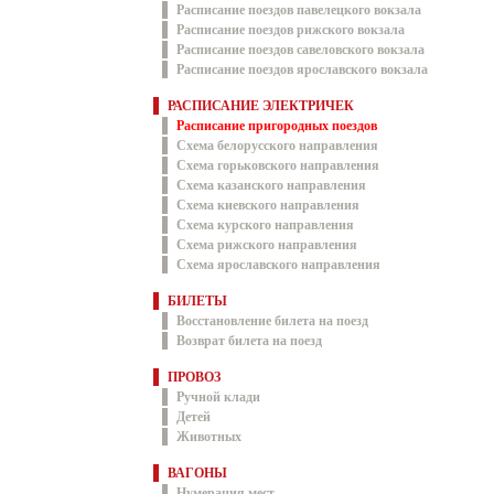
Расписание поездов павелецкого вокзала
Расписание поездов рижского вокзала
Расписание поездов савеловского вокзала
Расписание поездов ярославского вокзала
РАСПИСАНИЕ ЭЛЕКТРИЧЕК
Расписание пригородных поездов
Схема белорусского направления
Схема горьковского направления
Схема казанского направления
Схема киевского направления
Схема курского направления
Схема рижского направления
Схема ярославского направления
БИЛЕТЫ
Восстановление билета на поезд
Возврат билета на поезд
ПРОВОЗ
Ручной клади
Детей
Животных
ВАГОНЫ
Нумерация мест