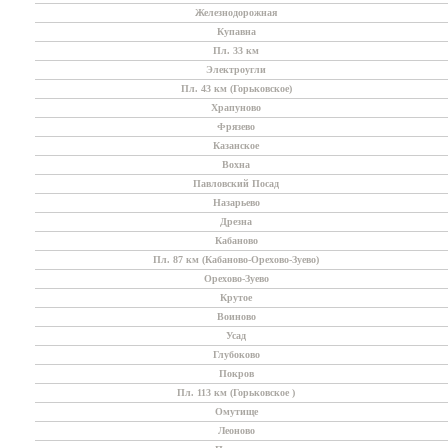
Железнодорожная
Купавна
Пл. 33 км
Электроугли
Пл. 43 км (Горьковское)
Храпуново
Фрязево
Казанское
Вохна
Павловский Посад
Назарьево
Дрезна
Кабаново
Пл. 87 км (Кабаново-Орехово-Зуево)
Орехово-Зуево
Крутое
Воиново
Усад
Глубоково
Покров
Пл. 113 км (Горьковское )
Омутище
Леоново