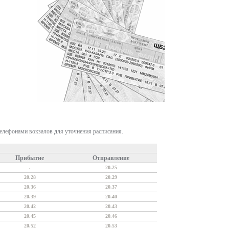
телефонами вокзалов для уточнения расписания.
Прибытие
Отправление
.
20.25
20.28
20.29
20.36
20.37
20.39
20.40
20.42
20.43
20.45
20.46
20.52
20.53