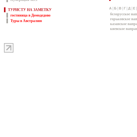
|
|
|
|
|
А
Б
В
Г
Д
Е
ТУРИСТУ НА ЗАМЕТКУ
белорусское на
гостиница в Домодедово
горьковское на
Туры в Австралию
казанское напр
киевское напра