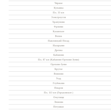
Черное
Купавна
Пл. 33 км
Электроугли
Храпуново
Фрязево
Казанское
Вохна
Павловский Посад
Назарьево
Дрезна
Кабаново
Пл. 87 км (Кабаново-Орехово-Зуево)
Орехово-Зуево
Крутое
Воиново
Усад
Глубоково
Покров
Пл. 113 км (Горьковское )
Омутище
Леоново
Петушки