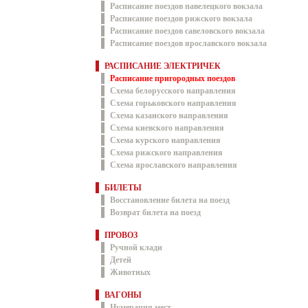
Расписание поездов павелецкого вокзала
Расписание поездов рижского вокзала
Расписание поездов савеловского вокзала
Расписание поездов ярославского вокзала
РАСПИСАНИЕ ЭЛЕКТРИЧЕК
Расписание пригородных поездов
Схема белорусского направления
Схема горьковского направления
Схема казанского направления
Схема киевского направления
Схема курского направления
Схема рижского направления
Схема ярославского направления
БИЛЕТЫ
Восстановление билета на поезд
Возврат билета на поезд
ПРОВОЗ
Ручной клади
Детей
Животных
ВАГОНЫ
Нумерация мест