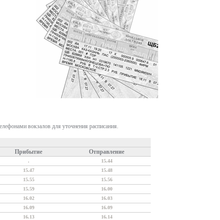
телефонами вокзалов для уточнения расписания.
Прибытие
Отправление
.
15.44
15.47
15.48
15.55
15.56
15.59
16.00
16.02
16.03
16.09
16.09
16.13
16.14