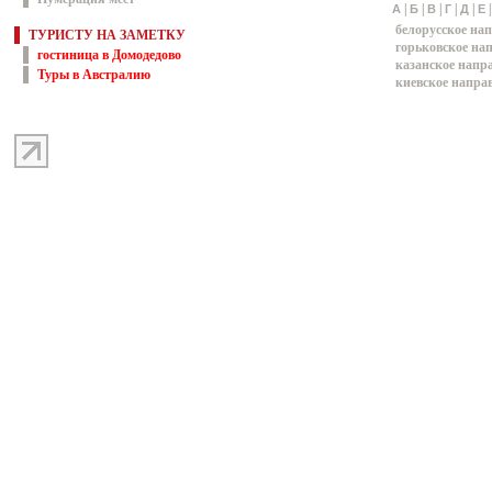
|
|
|
|
|
А
Б
В
Г
Д
Е
белорусское на
ТУРИСТУ НА ЗАМЕТКУ
горьковское на
гостиница в Домодедово
казанское напр
Туры в Австралию
киевское напра