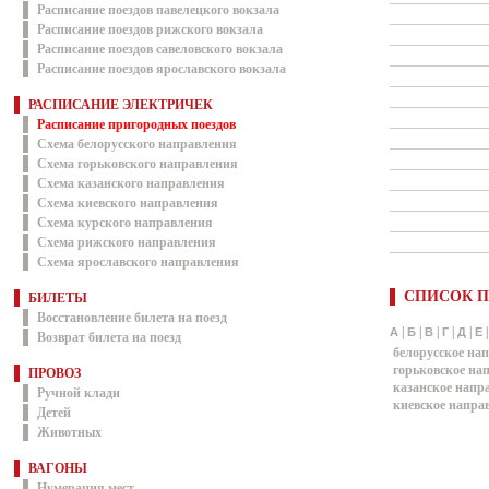
Расписание поездов павелецкого вокзала
Расписание поездов рижского вокзала
Расписание поездов савеловского вокзала
Расписание поездов ярославского вокзала
РАСПИСАНИЕ ЭЛЕКТРИЧЕК
Расписание пригородных поездов
Схема белорусского направления
Схема горьковского направления
Схема казанского направления
Схема киевского направления
Схема курского направления
Схема рижского направления
Схема ярославского направления
СПИСОК П
БИЛЕТЫ
Восстановление билета на поезд
|
|
|
|
|
А
Б
В
Г
Д
Е
Возврат билета на поезд
белорусское на
горьковское на
ПРОВОЗ
казанское напр
Ручной клади
киевское напра
Детей
Животных
ВАГОНЫ
Нумерация мест