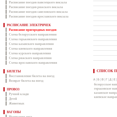
Расписание поездов павелецкого вокзала
Расписание поездов рижского вокзала
Расписание поездов савеловского вокзала
Расписание поездов ярославского вокзала
РАСПИСАНИЕ ЭЛЕКТРИЧЕК
Расписание пригородных поездов
Схема белорусского направления
Схема горьковского направления
Схема казанского направления
Схема киевского направления
Схема курского направления
Схема рижского направления
Схема ярославского направления
СПИСОК П
БИЛЕТЫ
Восстановление билета на поезд
|
|
|
|
|
А
Б
В
Г
Д
Е
Возврат билета на поезд
белорусское на
горьковское на
ПРОВОЗ
казанское напр
Ручной клади
киевское напра
Детей
Животных
ВАГОНЫ
Нумерация мест