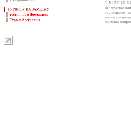
|
|
|
|
|
А
Б
В
Г
Д
Е
белорусское на
ТУРИСТУ НА ЗАМЕТКУ
горьковское на
гостиница в Домодедово
казанское напр
Туры в Австралию
киевское напра