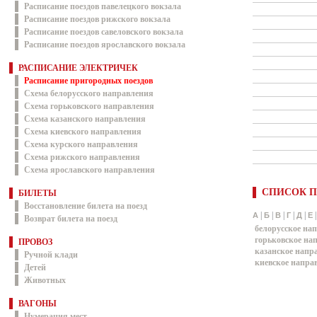
Расписание поездов павелецкого вокзала
Расписание поездов рижского вокзала
Расписание поездов савеловского вокзала
Расписание поездов ярославского вокзала
РАСПИСАНИЕ ЭЛЕКТРИЧЕК
Расписание пригородных поездов
Схема белорусского направления
Схема горьковского направления
Схема казанского направления
Схема киевского направления
Схема курского направления
Схема рижского направления
Схема ярославского направления
СПИСОК П
БИЛЕТЫ
Восстановление билета на поезд
|
|
|
|
|
А
Б
В
Г
Д
Е
Возврат билета на поезд
белорусское на
горьковское на
ПРОВОЗ
казанское напр
Ручной клади
киевское напра
Детей
Животных
ВАГОНЫ
Нумерация мест