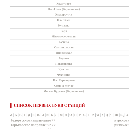
Храпуново
Пл. 43 км (Горьковское)
Электроугли
Пл. 33 км
Купавна
Заря
Железнодорожная
Кучино
Салтыковская
Никольское
Реутово
Новогиреево
Кусково
Чухлинка
Пл. Карачарово
Серп И Молот
Москва Курская (Горьковское)
СПИСОК ПЕРВЫХ БУКВ СТАНЦИЙ
|
|
|
|
|
|
|
|
|
|
|
|
|
|
|
|
|
|
|
|
|
|
|
|
|
А
Б
В
Г
Д
Е
Ж
З
И
К
Л
М
Н
О
П
Р
С
Т
У
Ф
Х
Ц
Ч
Ш
Щ
Э
белорусское направление >>
курское 
горьковское направление >>
рижское 