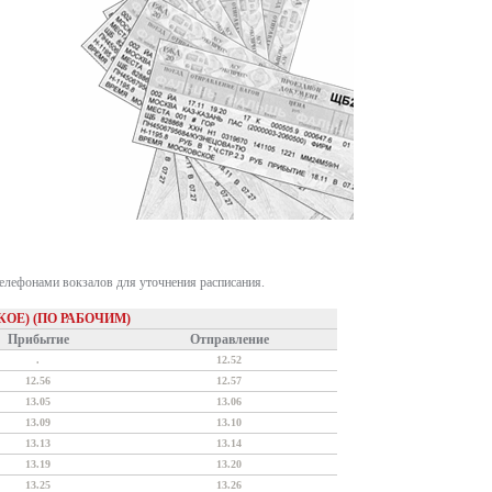
телефонами вокзалов для уточнения расписания.
КОЕ) (ПО РАБОЧИМ)
Прибытие
Отправление
.
12.52
12.56
12.57
13.05
13.06
13.09
13.10
13.13
13.14
13.19
13.20
13.25
13.26