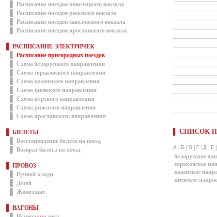
Расписание поездов павелецкого вокзала
Расписание поездов рижского вокзала
Расписание поездов савеловского вокзала
Расписание поездов ярославского вокзала
РАСПИСАНИЕ ЭЛЕКТРИЧЕК
Расписание пригородных поездов
Схема белорусского направления
Схема горьковского направления
Схема казанского направления
Схема киевского направления
Схема курского направления
Схема рижского направления
Схема ярославского направления
СПИСОК П
БИЛЕТЫ
Восстановление билета на поезд
|
|
|
|
|
А
Б
В
Г
Д
Е
Возврат билета на поезд
белорусское на
горьковское на
ПРОВОЗ
казанское напр
Ручной клади
киевское напра
Детей
Животных
ВАГОНЫ
Нумерация мест