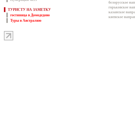
белорусское на
горьковское на
ТУРИСТУ НА ЗАМЕТКУ
казанское напр
гостиница в Домодедово
киевское напра
Туры в Австралию