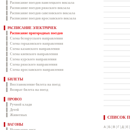
Расписание поездов павелецкого вокзала
Расписание поездов рижского вокзала
Расписание поездов савеловского вокзала
Расписание поездов ярославского вокзала
РАСПИСАНИЕ ЭЛЕКТРИЧЕК
Расписание пригородных поездов
Схема белорусского направления
Схема горьковского направления
Схема казанского направления
Схема киевского направления
Схема курского направления
Схема рижского направления
Схема ярославского направления
БИЛЕТЫ
Восстановление билета на поезд
Возврат билета на поезд
ПРОВОЗ
Ручной клади
Детей
Животных
СПИСОК П
ВАГОНЫ
|
|
|
|
|
А
Б
В
Г
Д
Е
Нумерация мест