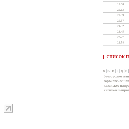
19.50
20.13
20.39
20.57
21.32
21.45
22.27
22.58
СПИСОК П
|
|
|
|
|
А
Б
В
Г
Д
Е
белорусское на
горьковское на
казанское напр
киевское напра