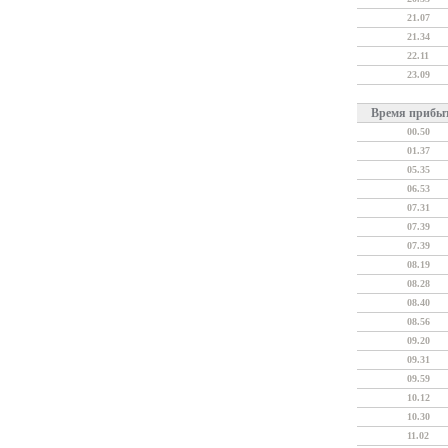
21.07
21.34
22.11
23.09
Время прибы
00.50
01.37
05.35
06.53
07.31
07.39
07.39
08.19
08.28
08.40
08.56
09.20
09.31
09.59
10.12
10.30
11.02