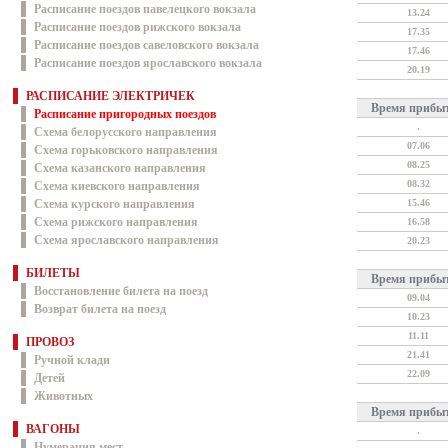
Расписание поездов павелецкого вокзала
13.24
Расписание поездов рижского вокзала
17.35
Расписание поездов савеловского вокзала
17.46
Расписание поездов ярославского вокзала
20.19
РАСПИСАНИЕ ЭЛЕКТРИЧЕК
Время прибы
Расписание пригородных поездов
.
Схема белорусского направления
07.06
Схема горьковского направления
08.25
Схема казанского направления
08.32
Схема киевского направления
Схема курского направления
15.46
Схема рижского направления
16.58
Схема ярославского направления
20.23
БИЛЕТЫ
Время прибы
Восстановление билета на поезд
09.04
Возврат билета на поезд
10.23
11.11
ПРОВОЗ
21.41
Ручной клади
22.09
Детей
Животных
Время прибы
ВАГОНЫ
.
Нумерация мест