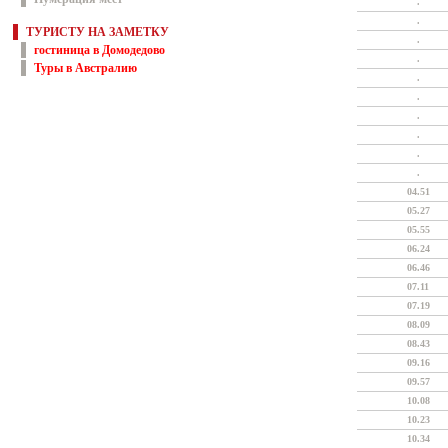
.
.
ТУРИСТУ НА ЗАМЕТКУ
.
гостиница в Домодедово
.
Туры в Австралию
.
.
.
.
.
.
04.51
05.27
05.55
06.24
06.46
07.11
07.19
08.09
08.43
09.16
09.57
10.08
10.23
10.34