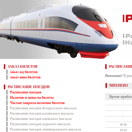
ЗАКАЗ БИЛЕТОВ
РАСПИСАНИ
заказ жд билетов
Внимание!
В рас
заказ авиа билетов
МИХНЕВО
РАСПИСАНИЕ ПОЕЗДОВ
Расписание поездов
Время прибы
Наличие и цены на билеты
.
Частые запросы наличия билетов
Расписание поездов белорусского вокзала
.
Расписание поездов казанского вокзала
.
Расписание поездов киевского вокзала
.
Расписание поездов курского вокзала
08.40
Расписание поездов ленинградского вокзала
09.04