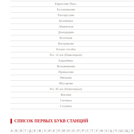
Бирюлево Пасс.
Булатниково
Расторгуево
Калинина
Ленинская
Домодедово
Взлетная
Востряково
Белые столбы
Пл. 52 км (Павелецкое)
Барыбино
Вельяминово
Привалово
Михнево
Шугарово
Пл. 85 км (Павелецкое)
Жилево
Ситенка
Ступино
СПИСОК ПЕРВЫХ БУКВ СТАНЦИЙ
|
|
|
|
|
|
|
|
|
|
|
|
|
|
|
|
|
|
|
|
|
|
|
|
|
А
Б
В
Г
Д
Е
Ж
З
И
К
Л
М
Н
О
П
Р
С
Т
У
Ф
Х
Ц
Ч
Ш
Щ
Э