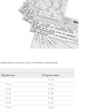
телефонами вокзалов для уточнения расписания.
Прибытие
Отправление
.
17.19
17.22
17.23
17.26
17.26
17.29
17.30
17.35
17.36
17.38
17.39
17.43
17.44