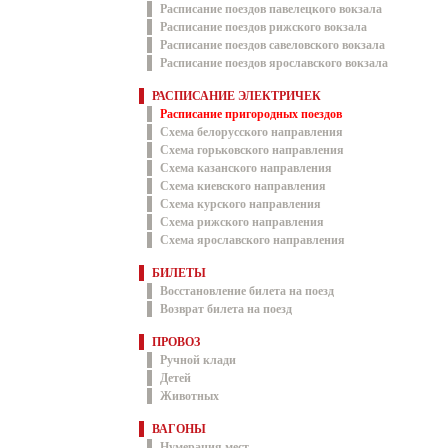
Расписание поездов павелецкого вокзала
Расписание поездов рижского вокзала
Расписание поездов савеловского вокзала
Расписание поездов ярославского вокзала
РАСПИСАНИЕ ЭЛЕКТРИЧЕК
Расписание пригородных поездов
Схема белорусского направления
Схема горьковского направления
Схема казанского направления
Схема киевского направления
Схема курского направления
Схема рижского направления
Схема ярославского направления
БИЛЕТЫ
Восстановление билета на поезд
Возврат билета на поезд
ПРОВОЗ
Ручной клади
Детей
Животных
ВАГОНЫ
Нумерация мест