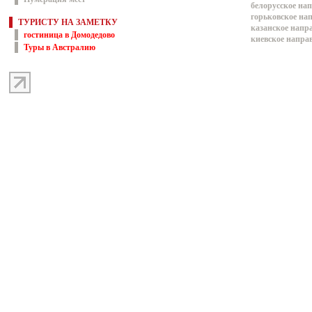
белорусское на
горьковское на
ТУРИСТУ НА ЗАМЕТКУ
казанское напр
гостиница в Домодедово
киевское напра
Туры в Австралию