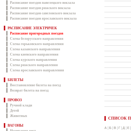
Расписание поездов павелецкого вокзала
Расписание поездов рижского вокзала
Расписание поездов савеловского вокзала
Расписание поездов ярославского вокзала
РАСПИСАНИЕ ЭЛЕКТРИЧЕК
Расписание пригородных поездов
Схема белорусского направления
Схема горьковского направления
Схема казанского направления
Схема киевского направления
Схема курского направления
Схема рижского направления
Схема ярославского направления
БИЛЕТЫ
Восстановление билета на поезд
Возврат билета на поезд
ПРОВОЗ
Ручной клади
Детей
Животных
СПИСОК П
ВАГОНЫ
|
|
|
|
|
А
Б
В
Г
Д
Е
Нумерация мест