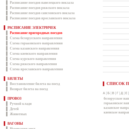
Расписание поездов павелецкого вокзала
Расписание поездов рижского вокзала
Расписание поездов савеловского вокзала
Расписание поездов ярославского вокзала
РАСПИСАНИЕ ЭЛЕКТРИЧЕК
Расписание пригородных поездов
Схема белорусского направления
Схема горьковского направления
Схема казанского направления
Схема киевского направления
Схема курского направления
Схема рижского направления
Схема ярославского направления
БИЛЕТЫ
СПИСОК П
Восстановление билета на поезд
Возврат билета на поезд
|
|
|
|
|
А
Б
В
Г
Д
Е
ПРОВОЗ
белорусское на
горьковское на
Ручной клади
казанское напр
Детей
киевское напра
Животных
ВАГОНЫ
Нумерация мест