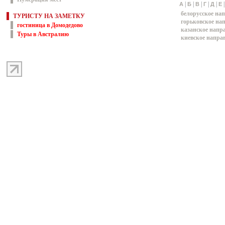
|
|
|
|
|
А
Б
В
Г
Д
Е
белорусское на
ТУРИСТУ НА ЗАМЕТКУ
горьковское на
гостиница в Домодедово
казанское напр
Туры в Австралию
киевское напра