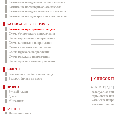
Расписание поездов павелецкого вокзала
Расписание поездов рижского вокзала
Расписание поездов савеловского вокзала
Расписание поездов ярославского вокзала
РАСПИСАНИЕ ЭЛЕКТРИЧЕК
Расписание пригородных поездов
Схема белорусского направления
Схема горьковского направления
Схема казанского направления
Схема киевского направления
Схема курского направления
Схема рижского направления
Схема ярославского направления
БИЛЕТЫ
Восстановление билета на поезд
Возврат билета на поезд
СПИСОК П
ПРОВОЗ
|
|
|
|
|
А
Б
В
Г
Д
Е
Ручной клади
белорусское на
горьковское на
Детей
казанское напр
Животных
киевское напра
ВАГОНЫ
Нумерация мест