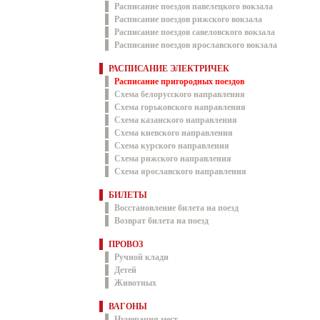
Расписание поездов павелецкого вокзала
Расписание поездов рижского вокзала
Расписание поездов савеловского вокзала
Расписание поездов ярославского вокзала
РАСПИСАНИЕ ЭЛЕКТРИЧЕК
Расписание пригородных поездов
Схема белорусского направления
Схема горьковского направления
Схема казанского направления
Схема киевского направления
Схема курского направления
Схема рижского направления
Схема ярославского направления
БИЛЕТЫ
Восстановление билета на поезд
Возврат билета на поезд
ПРОВОЗ
Ручной клади
Детей
Животных
ВАГОНЫ
Нумерация мест