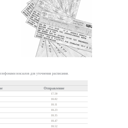
телефонами вокзалов для уточнения расписания.
ие
Отправление
17.50
18.02
18.11
18.23
18.35
18.47
18.52