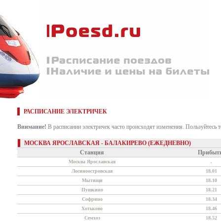
РАСПИСАНИЕ ЭЛЕКТРИЧЕК
Внимание!
В расписании электричек часто происходят изменения. Пользуйтесь 
МОСКВА ЯРОСЛАВСКАЯ - БАЛАКИРЕВО (ЕЖЕДНЕВНО)
Станция
Прибыт
Москва Ярославская
.
Лосиноостровская
18.01
Мытищи
18.10
Пушкино
18.21
Софрино
18.34
Хотьково
18.46
Семхоз
18.52