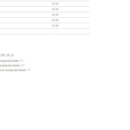
18.58
19.10
19.19
19.28
19.38
.
|
|
|
Ю
Я
п
направление >>
направление >>
кое направление >>