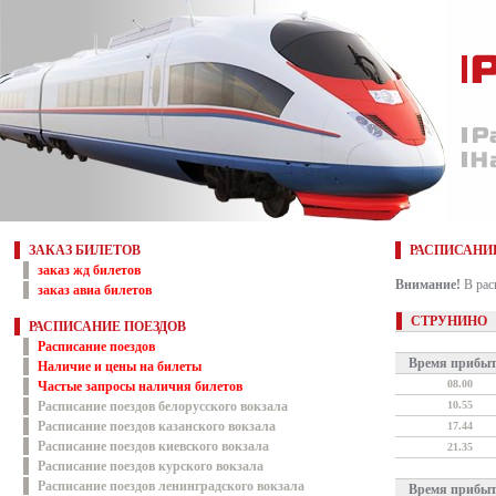
ЗАКАЗ БИЛЕТОВ
РАСПИСАНИ
заказ жд билетов
Внимание!
В рас
заказ авиа билетов
СТРУНИНО
РАСПИСАНИЕ ПОЕЗДОВ
Расписание поездов
Время прибы
Наличие и цены на билеты
08.00
Частые запросы наличия билетов
Расписание поездов белорусского вокзала
10.55
Расписание поездов казанского вокзала
17.44
Расписание поездов киевского вокзала
21.35
Расписание поездов курского вокзала
Расписание поездов ленинградского вокзала
Время прибы