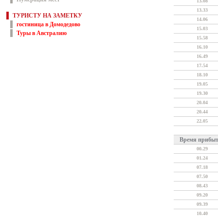
13.08
13.33
ТУРИСТУ НА ЗАМЕТКУ
14.06
гостиница в Домодедово
15.03
Туры в Австралию
15.58
16.10
16.49
17.54
18.10
19.05
19.30
20.04
20.44
22.05
Время прибы
00.29
01.24
07.18
07.50
08.43
09.20
09.39
10.40