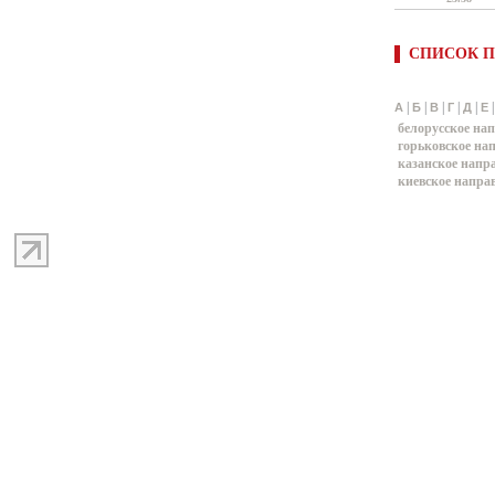
СПИСОК П
|
|
|
|
|
А
Б
В
Г
Д
Е
белорусское на
горьковское на
казанское напр
киевское напра