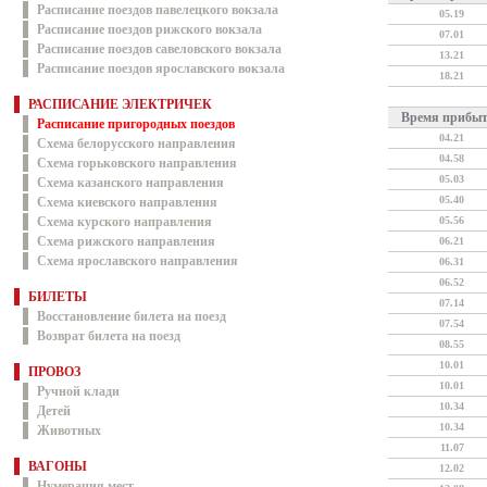
Расписание поездов павелецкого вокзала
05.19
Расписание поездов рижского вокзала
07.01
Расписание поездов савеловского вокзала
13.21
Расписание поездов ярославского вокзала
18.21
РАСПИСАНИЕ ЭЛЕКТРИЧЕК
Время прибы
Расписание пригородных поездов
04.21
Схема белорусского направления
04.58
Схема горьковского направления
05.03
Схема казанского направления
05.40
Схема киевского направления
Схема курского направления
05.56
Схема рижского направления
06.21
Схема ярославского направления
06.31
06.52
БИЛЕТЫ
07.14
Восстановление билета на поезд
07.54
Возврат билета на поезд
08.55
10.01
ПРОВОЗ
10.01
Ручной клади
10.34
Детей
10.34
Животных
11.07
ВАГОНЫ
12.02
Нумерация мест