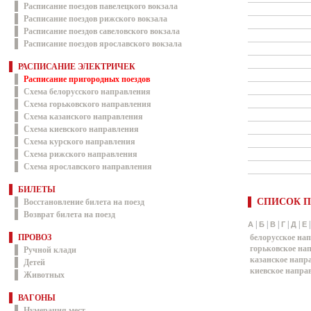
Расписание поездов павелецкого вокзала
Расписание поездов рижского вокзала
Расписание поездов савеловского вокзала
Расписание поездов ярославского вокзала
РАСПИСАНИЕ ЭЛЕКТРИЧЕК
Расписание пригородных поездов
Схема белорусского направления
Схема горьковского направления
Схема казанского направления
Схема киевского направления
Схема курского направления
Схема рижского направления
Схема ярославского направления
БИЛЕТЫ
СПИСОК П
Восстановление билета на поезд
Возврат билета на поезд
|
|
|
|
|
А
Б
В
Г
Д
Е
ПРОВОЗ
белорусское на
горьковское на
Ручной клади
казанское напр
Детей
киевское напра
Животных
ВАГОНЫ
Нумерация мест