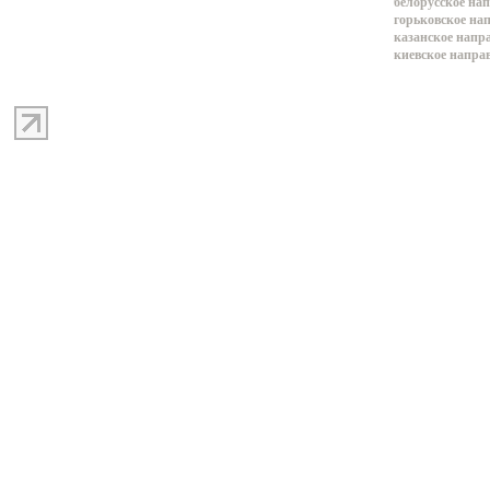
белорусское на
горьковское на
казанское напр
киевское напра