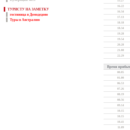
15.27
16.22
ТУРИСТУ НА ЗАМЕТКУ
16.34
гостиница в Домодедово
17.13
Туры в Австралию
18.18
18.34
19.28
19.54
20.28
21.08
22.29
Время прибы
00.05
01.00
06.53
07.26
08.19
08.56
09.14
10.15
10.15
10.41
11.09