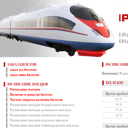
ЗАКАЗ БИЛЕТОВ
РАСПИСАНИЕ
заказ жд билетов
Внимание!
В рас
заказ авиа билетов
ПЛ. 83 КМ
РАСПИСАНИЕ ПОЕЗДОВ
Расписание поездов
Время прибы
Наличие и цены на билеты
07.35
Частые запросы наличия билетов
Расписание поездов белорусского вокзала
10.31
Расписание поездов казанского вокзала
17.20
Расписание поездов киевского вокзала
21.11
Расписание поездов курского вокзала
Расписание поездов ленинградского вокзала
Время прибы