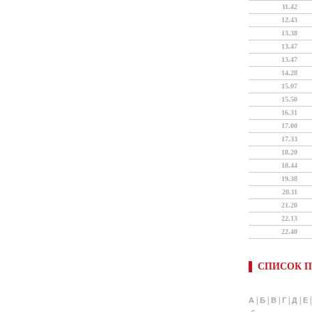
11.42
12.43
13.38
13.47
13.47
14.28
15.07
15.50
16.31
17.00
17.33
18.20
18.44
19.38
20.11
21.20
22.13
22.40
СПИСОК П
|
|
|
|
|
А
Б
В
Г
Д
Е