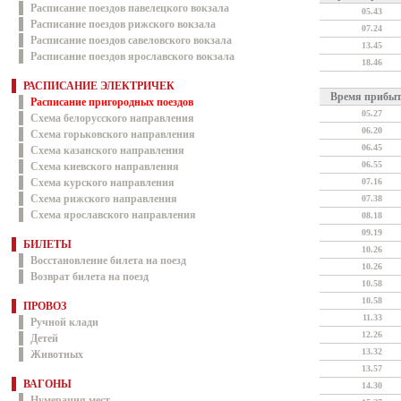
Расписание поездов павелецкого вокзала
05.43
Расписание поездов рижского вокзала
07.24
Расписание поездов савеловского вокзала
13.45
Расписание поездов ярославского вокзала
18.46
РАСПИСАНИЕ ЭЛЕКТРИЧЕК
Время прибы
Расписание пригородных поездов
05.27
Схема белорусского направления
06.20
Схема горьковского направления
06.45
Схема казанского направления
06.55
Схема киевского направления
Схема курского направления
07.16
Схема рижского направления
07.38
Схема ярославского направления
08.18
09.19
БИЛЕТЫ
10.26
Восстановление билета на поезд
10.26
Возврат билета на поезд
10.58
10.58
ПРОВОЗ
11.33
Ручной клади
12.26
Детей
13.32
Животных
13.57
ВАГОНЫ
14.30
Нумерация мест