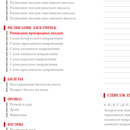
Расписание поездов павелецкого вокзала
Расписание поездов рижского вокзала
Расписание поездов савеловского вокзала
Расписание поездов ярославского вокзала
РАСПИСАНИЕ ЭЛЕКТРИЧЕК
Расписание пригородных поездов
Схема белорусского направления
Схема горьковского направления
Схема казанского направления
Схема киевского направления
Схема курского направления
Схема рижского направления
Схема ярославского направления
БИЛЕТЫ
Восстановление билета на поезд
Возврат билета на поезд
СПИСОК П
ПРОВОЗ
Ручной клади
|
|
|
|
|
А
Б
В
Г
Д
Е
Детей
белорусское на
Животных
горьковское на
казанское напр
киевское напра
ВАГОНЫ
Нумерация мест