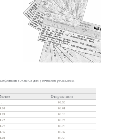
телефонами вокзалов для уточнения расписания.
бытие
Отправление
.
08.50
9.00
09.01
9.09
09.10
9.22
09.24
9.27
09.28
9.36
09.37
9.49
09.50