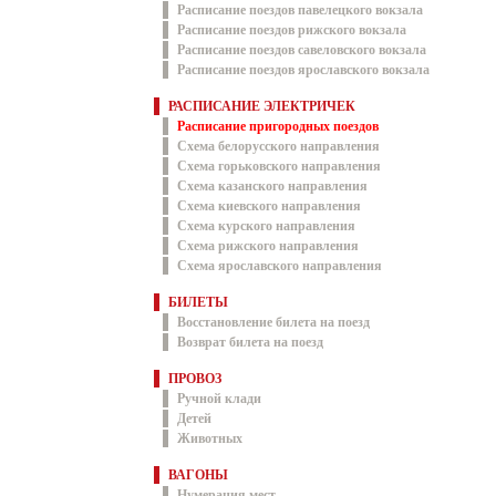
Расписание поездов павелецкого вокзала
Расписание поездов рижского вокзала
Расписание поездов савеловского вокзала
Расписание поездов ярославского вокзала
РАСПИСАНИЕ ЭЛЕКТРИЧЕК
Расписание пригородных поездов
Схема белорусского направления
Схема горьковского направления
Схема казанского направления
Схема киевского направления
Схема курского направления
Схема рижского направления
Схема ярославского направления
БИЛЕТЫ
Восстановление билета на поезд
Возврат билета на поезд
ПРОВОЗ
Ручной клади
Детей
Животных
ВАГОНЫ
Нумерация мест