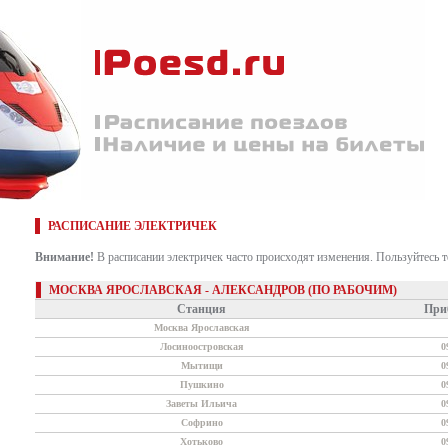
РАСПИСАНИЕ ЭЛЕКТРИЧЕК
Внимание!
В расписании электричек часто происходят изменения. Пользуйтесь 
МОСКВА ЯРОСЛАВСКАЯ - АЛЕКСАНДРОВ (ПО РАБОЧИМ)
Станция
При
Москва Ярославская
Лосиноостровская
0
Мытищи
0
Пушкино
0
Заветы Ильича
0
Софрино
0
Хотьково
0