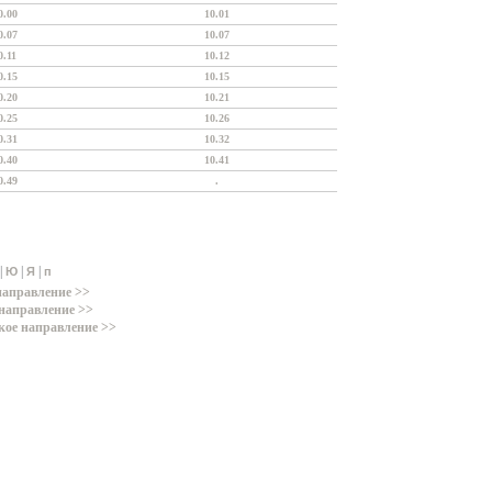
0.00
10.01
0.07
10.07
0.11
10.12
0.15
10.15
0.20
10.21
0.25
10.26
0.31
10.32
0.40
10.41
0.49
.
|
|
|
Ю
Я
п
направление >>
направление >>
кое направление >>