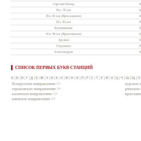
Сергиев Посад
1
Пл. 76 км
1
Пл. 81 км (Ярославское)
1
Пл. 83 км
1
Бужаниново
1
Пл. 90 км (Ярославское)
1
Арсаки
1
Струнино
1
Александров
1
СПИСОК ПЕРВЫХ БУКВ СТАНЦИЙ
|
|
|
|
|
|
|
|
|
|
|
|
|
|
|
|
|
|
|
|
|
|
|
|
|
А
Б
В
Г
Д
Е
Ж
З
И
К
Л
М
Н
О
П
Р
С
Т
У
Ф
Х
Ц
Ч
Ш
Щ
Э
белорусское направление >>
курское 
горьковское направление >>
рижское 
казанское направление >>
ярославс
киевское направление >>